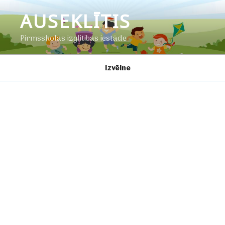
Doties
AUSEKLĪTIS
uz
saturu
Pirmsskolas izglītības iestāde
Izvēlne