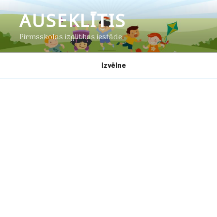
Doties
AUSEKLĪTIS
uz
saturu
Pirmsskolas izglītības iestāde
Izvēlne