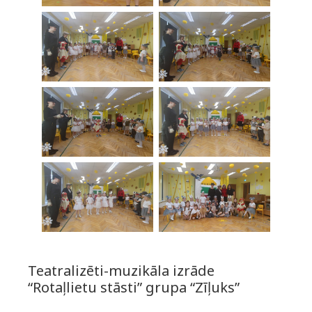
Teatralizēti-muzikāla izrāde
“Rotaļlietu stāsti” grupa “Zīļuks”