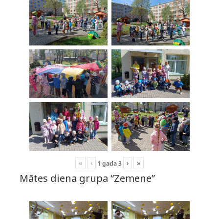
«
‹
›
»
1
gada
3
Mātes diena grupa “Zemene”