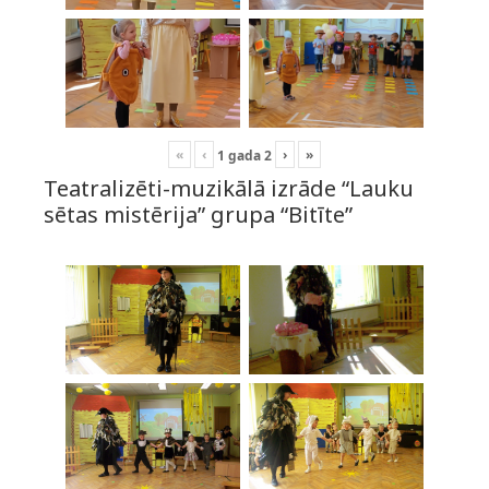
«
‹
›
»
1
gada
2
Teatralizēti-muzikālā izrāde “Lauku
sētas mistērija” grupa “Bitīte”