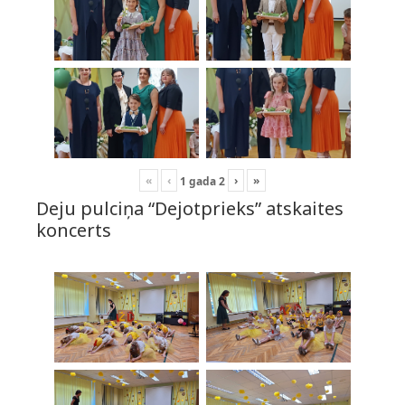
«
‹
›
»
1
gada
2
Deju pulciņa “Dejotprieks” atskaites
koncerts