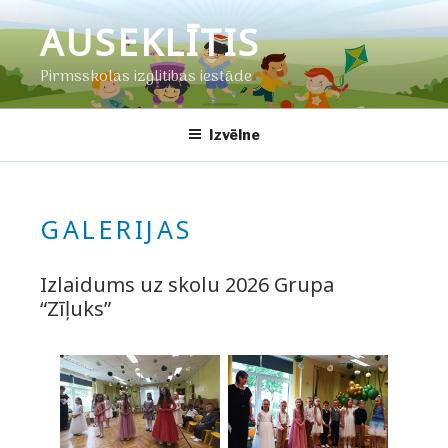
Doties
AUSEKLĪTIS
uz
saturu
Pirmsskolas izglītības iestāde
Izvēlne
GALERIJAS
Izlaidums uz skolu 2026 Grupa
“Zīļuks”