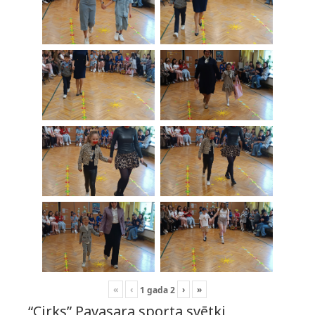
«
‹
›
»
1
gada
2
“Cirks” Pavasara sporta svētki