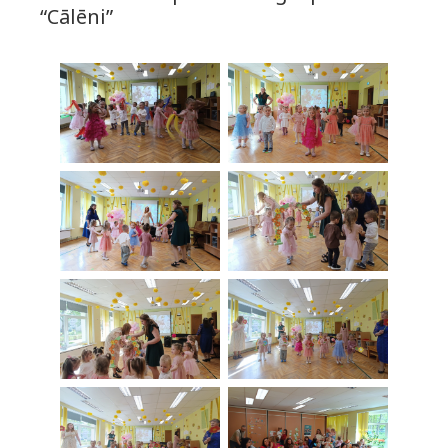
“Cālēni”