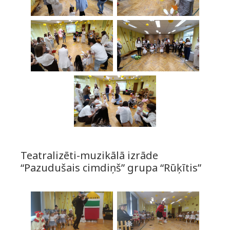
Teatralizēti-muzikālā izrāde
“Pazudušais cimdiņš” grupa “Rūķītis”