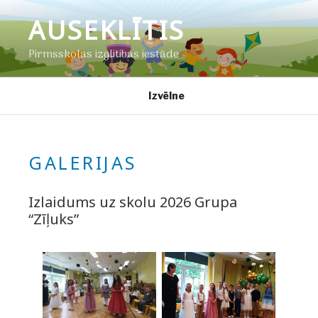
Doties
AUSEKLĪTIS
uz
saturu
Pirmsskolas izglītības iestāde
Izvēlne
GALERIJAS
Izlaidums uz skolu 2026 Grupa
“Zīļuks”