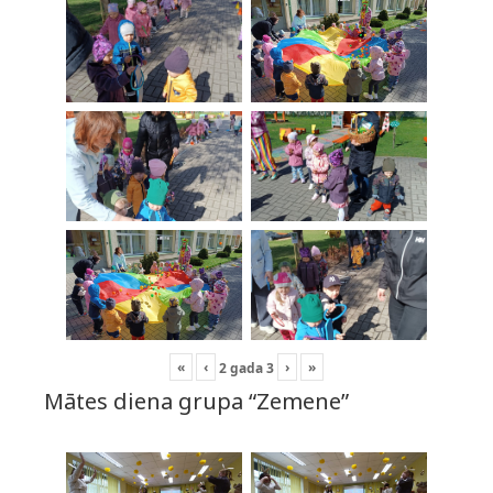
«
‹
›
»
2
gada
3
Mātes diena grupa “Zemene”