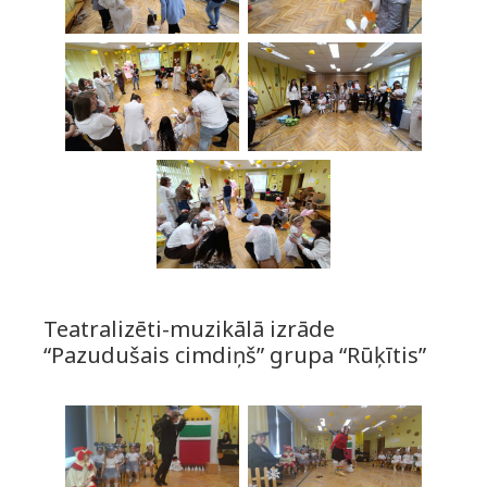
Teatralizēti-muzikālā izrāde
“Pazudušais cimdiņš” grupa “Rūķītis”