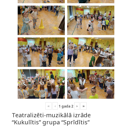
«
‹
›
»
1
gada
2
Teatralizēti-muzikālā izrāde
“Kukulītis” grupa “Sprīdītis”