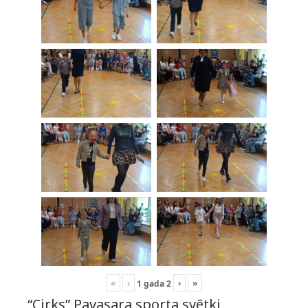
«
‹
›
»
1
gada
2
“Cirks” Pavasara sporta svētki