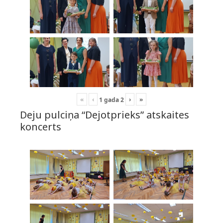
«
‹
›
»
1
gada
2
Deju pulciņa “Dejotprieks” atskaites
koncerts