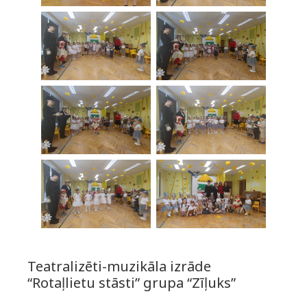
Teatralizēti-muzikāla izrāde
“Rotaļlietu stāsti” grupa “Zīļuks”