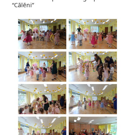
“Cālēni”