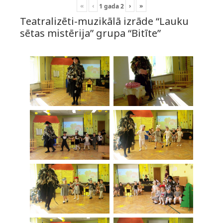
«
‹
›
»
1
gada
2
Teatralizēti-muzikālā izrāde “Lauku
sētas mistērija” grupa “Bitīte”