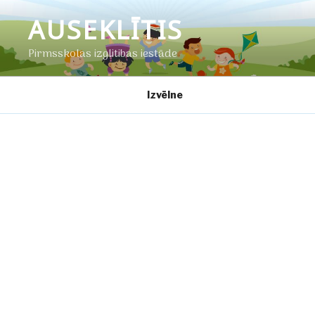
Doties
AUSEKLĪTIS
uz
saturu
Pirmsskolas izglītības iestāde
Izvēlne