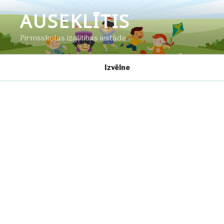
Doties
AUSEKLĪTIS
uz
saturu
Pirmsskolas izglītības iestāde
Izvēlne